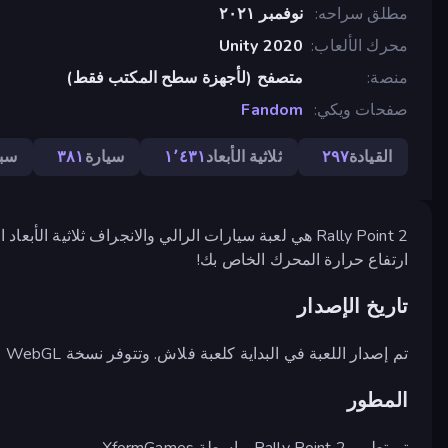
مطلق سراحه
نوفمبر ٢٠٢١
محرك الألعاب
Unity 2020
منصة
متصفح (لأجهزة سطح المكتب فقط)
صفحات ويكي
Fandom
القيادة
٢٩٧
ثلاثية الأبعاد
١٬٤٣١
سيارة
٣٨١
سب
Rally Point 2 هي لعبة سيارات الرالي والانجراف ثلاثية 
ارتفاع حرارة المحرك الخاص بك!
تاريخ الإصدار
تم إصدار اللعبة في البداية كلعبة فلاش. وتتوفر نسخة WebGL منذ مايو 2021.
المطور
تم تطوير Rally Point 2 بواسطة XformGames.