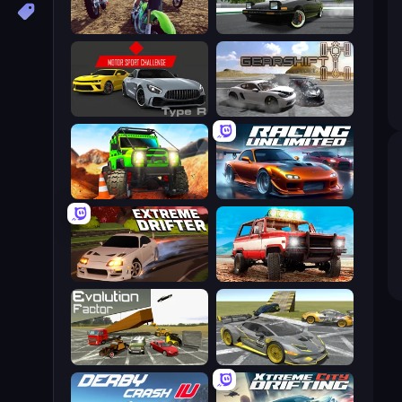
MotoCross Riders
Drift Hunters
Motor Sport Challenge Type R
Gearshift One
Offroad Life 3D
Racing Unlimited
Extreme Drifter
Offroad Masters Challenge
Evolution Factor
Wrong Way