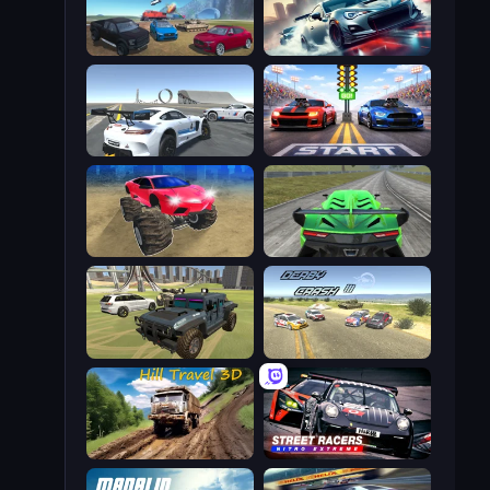
Derby Crash 4
Xtreme City Drifting
Crazy Stunt Cars Multiplayer
Street Racer 2
Monster Cars: Ultimate Simulator
Speed Racing Pro 2
4x4 Offroader
Derby Crash 3
Hill Travel 3D
Street Racers Nitro Extreme