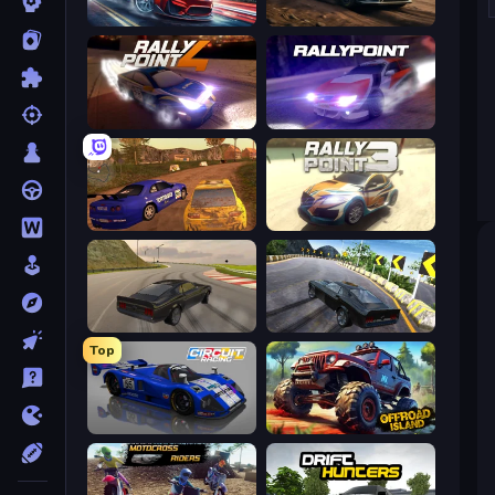
Xtreme DRIFT Racing
Rally Racer Dirt
Rally Point 4
Rally Point
Dirt Rally Driver HD
Rally Point 3
Burnout Drift
Burnout Drift 2: Hilltop
Top
Circuit Racing
Offroad Island