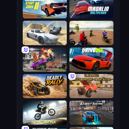
Madalin Stunt Cars 2
Madalin Cars Multiplayer
Derby Crash 2
Super MX - The Champion
Demolition Derby 3
DriveOff
Deadly Rally
Ultimate Truck Driving Simulator 2020
Super MX - Last Season
Street Racing: Open World