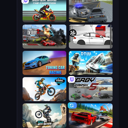
Super Bike The Champion
RCC City Racing
Demolition Derby 2
Drag Racer V2
Tuning Car Racing
Real Drift World
Trial Mania
Derby Crash 5
Xtreme Moto Mayhem
Racing: Online!