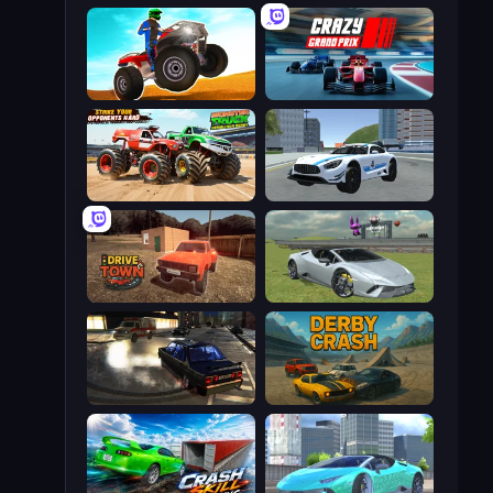
ATV Ultimate Offroad
Crazy Grand Prix
Monster Truck Demolition Derby
Crazy Stunt Cars 2
DriveTown
Sports Cars Driver
City Classic Car Driving: 131
Derby Crash