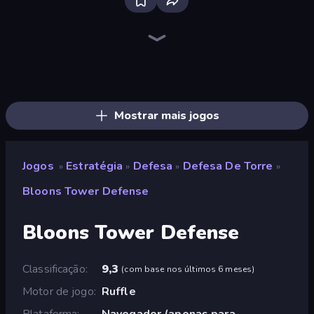
Tower Swap
Jumping Clones
Elemental Merge
Battle Arena
Merge Mine: Mobs Attack!
Tavern Rumble: Roguelike Card
Merge Knights!
Raid Heroes: Total War
Merge Army
Bloons Tower Defense 4 Expansion
Spirit Guardians
Stellar Bastion
Funny Battle Simulator
Medieval Battle 2P
Battle of the Planets
Desktop Tower Defense
Merge Age Warriors
UnderDark: Defense
Mostrar mais jogos
Jogos
Estratégia
Defesa
Defesa De Torre
»
»
»
»
Bloons Tower Defense
Bloons Tower Defense
Classificação
9,3
(
com base nos últimos 6 meses
)
Motor de jogo
Ruffle
Plataforma
Navegador (apenas para