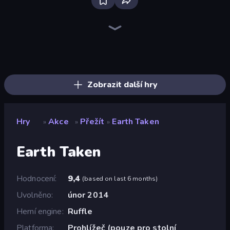
Bloxd.io
Ragdoll Archers
EvoWars.io
Piece of Cake: Merge and Bake
Veck.io
Traffic Rider
Racing Limits
Mahjongg Solitaire
Screw Out: Bolts and Nuts
Words of Wonders
Piles of Mahjong
Designville: Merge & Design
Space Waves
Miniblox
SkillWarz
Stickman Clash
Fortzone Battle Royale
Arrow Escape
Zobrazit další hry
Hry
Akce
Přežít
Earth Taken
»
»
»
Earth Taken
Hodnocení
9,4
(
based on last 6 months
)
Uvolněno
únor 2014
Herní engine
Ruffle
Platforma
Prohlížeč (pouze pro stolní