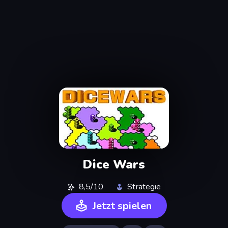
Dice Wars
8,5/10
Strategie
Jetzt spielen