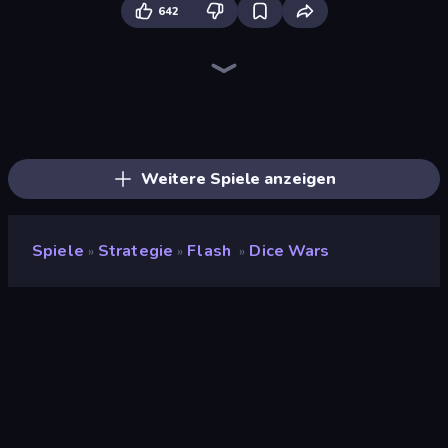
642
Tower Swap
City Takeover
World Conqueror
TimeWarriors
Compact Conflict
Kingdom Rush
Frontline Defense
Takeover
Tower Battle
Kiomet
Tower Defense
AOD - Art Of Defense
Dwarves: Glory, Death, and Loot
Throne Tactics
Cursed Treasure 2
Age of Tanks Warriors: TD War
Battle Arena
Bloons Tower Defense 4
Weitere Spiele anzeigen
Spiele
Strategie
Flash
Dice Wars
»
»
»
Dice Wars
Bewertung
8,5
(
basierend auf den letzten 6 Monaten
)
Spiel-Engine
Ruffle
Plattformen
Browser (Desktop, Mobilgerät,