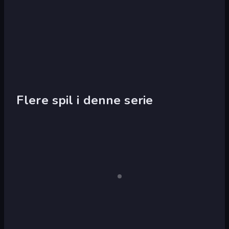
Flere spil i denne serie
Papa's
Papa
Kun
på
Freezeria
Louie:
skrivebordet
When
Pizzas