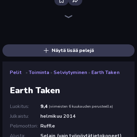
Bloxd.io
Ragdoll Archers
EvoWars.io
Veck.io
Piece of Cake: Merge and Bake
Racing Limits
Traffic Rider
Mahjongg Solitaire
Screw Out: Bolts and Nuts
Words of Wonders
Piles of Mahjong
Designville: Merge & Design
Miniblox
Stickman Clash
Space Waves
SkillWarz
Fortzone Battle Royale
Arrow Escape
Näytä lisää pelejä
Pelit
Toiminta
Selviytyminen
Earth Taken
»
»
»
Earth Taken
Luokitus
9,4
(
viimeisten 6 kuukauden perusteella
)
Julkaistu
helmikuu 2014
Pelimoottori
Ruffle
Alusta
Selain (vain työpöytätietokoneet)