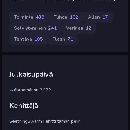
Toiminta
439
Tuhoa
182
Alien
17
Selviytyminen
241
Verinen
12
Tehtävä
105
Flash
71
Julkaisupäivä
skábmamánnu 2022
Kehittäjä
SeethingSwarm kehitti tämän pelin.