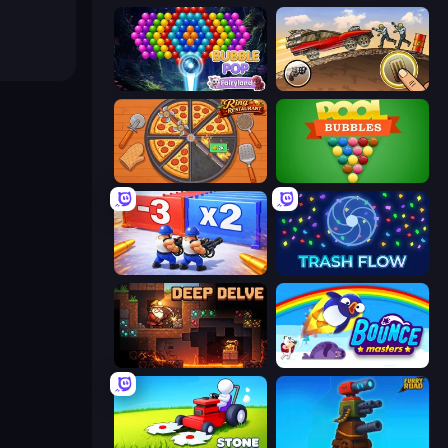
Bubble Pop Fairyland
Earn to Die: Zombie Ride
Ring Restaurant
Pool Bubbles
Battle Brigade
Trash Flow
Deep Delve
Bouncemasters