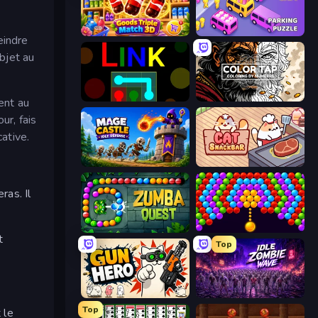
Goods Triple Match 3D
Car OUT! Jam Parking Puzzle
eindre
objet au
Link
Color Tap: Coloring by Numbers
ent au
ur, fais
cative.
Mage Castle Idle Defense
Cat Snack Bar
ras. Il
Zumba Quest
Bubble Story
t
Top
Gun Hero: Cat Survival
Idle Zombie Wave: Survivors
Top
 le