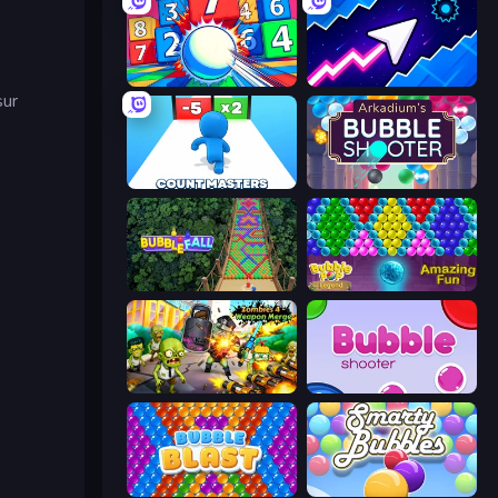
Entropy
Space Waves
sur
Count Masters: Stickman Games
Arkadium's Bubble Shooter
Bubble Fall
Bubble Pop Legend
Zombies 4 Weapon Merge
Bubble Shooter
Bubble Blast
Smarty Bubbles