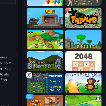
Bloons
Ragdoll Archers
Motherload
The Farmer
Grow Island
Age Of War
ueurs
ux pour
minière
Bloons Tower Defense 4
2048
losifs
fiter
Tower Swap
Bloons Tower Defense