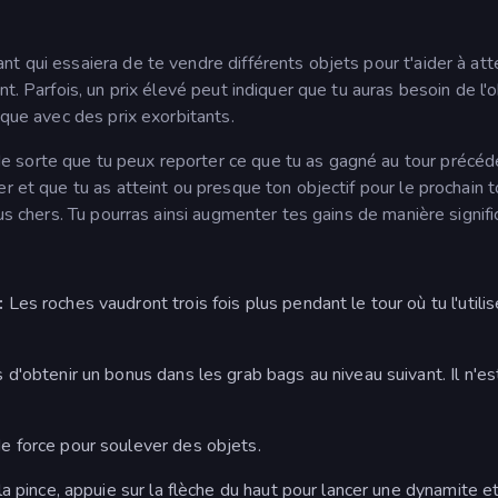
t qui essaiera de te vendre différents objets pour t'aider à att
t. Parfois, un prix élevé peut indiquer que tu auras besoin de l'
aque avec des prix exorbitants.
 sorte que tu peux reporter ce que tu as gagné au tour précéd
r et que tu as atteint ou presque ton objectif pour le prochain to
us chers. Tu pourras ainsi augmenter tes gains de manière signifi
:
Les roches vaudront trois fois plus pendant le tour où tu l'utilise
 d'obtenir un bonus dans les grab bags au niveau suivant. Il n'es
e force pour soulever des objets.
la pince, appuie sur la flèche du haut pour lancer une dynamite et