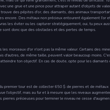
, mais ce qui varie grandement, c'est le niveau de difficulté. Tu
 avec une grue et une pince pour attraper autant d'objets de vale
n trouve des pépites d'or, des diamants, des animaux transporta
ses encore. Des métaux non précieux entourent également l'or e
vras les éviter ou les capturer stratégiquement, oui, tu peux aus
t ne sont donc que des obstacles et des pertes de temps.
tous les morceaux d'or n'ont pas la même valeur. Certains des mine
ais d'autres, de même taille, peuvent valoir beaucoup moins. C'e
atteindre ton objectif. En cas de doute, opte pour les diamants 
 du premier tour est de collecter 650 $ de pierres et de métaux
 vue l'objectif, mais au fur et à mesure que les niveaux augmenten
es pierres précieuses pour terminer le niveau ne cesse d'augment