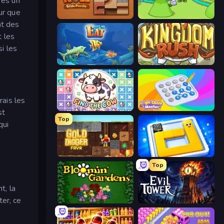
 es un
ur que
Ball Roll
Grow Valley
nt des
t les
si les
Let Me Eat: Big Fish Eat Smaller
Kingdom Rush
rais les
Find The Cow
Logic Chain Master
st
Top
qui
Gold Digger FRVR
Ice Slide
Top
t, la
er, ce
Blooming Gardens
Evil Tower