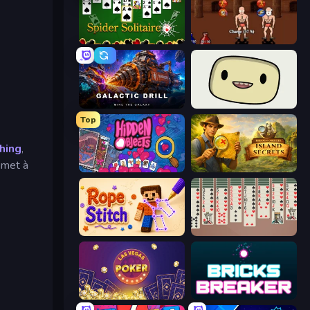
Spider Solitaire
Swords and Sandals 2
Galactic Drill
SuperWEIRD
Top
hing
,
met à
Hidden Objects
Hidden Objects: Island Secrets
Rope Stitch Puzzle
Spider Solitaire 2 Suits
Las Vegas Poker
Bricks Breaker