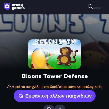
Bloons Tower Defense
Αυτό το παιχνίδι είναι διαθέσιμο μόνο σε υπολογιστές
Εμφάνιση άλλων παιχνιδιών