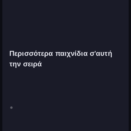
Περισσότερα παιχνίδια σ’αυτή
την σειρά
Bloons
Μόνο
Bloons
επιτραπέζια
Tower
Tower
επιφάνεια
Defense
Defense
εργασίας