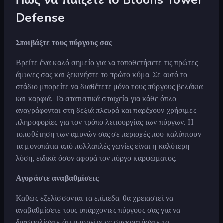
Defense
Στοιβάξτε τους πύργους σας
Βρείτε ένα καλό σημείο για να τοποθετήσετε τις πρώτες
άμυνες σας και ξεκινήστε το πρώτο κύμα. Σε αυτό το
στάδιο μπορείτε να διαθέτετε μόνο τους πύργους βελάκια
και καρφιά. Τα στατιστικά στοιχεία για κάθε όπλο
αναγράφονται στη δεξιά πλευρά και παρέχουν χρήσιμες
πληροφορίες για τον τρόπο λειτουργίας των πύργων. Η
τοποθέτηση των αμυνών σας σε περιοχές που καλύπτουν
τα μονοπάτια από πολλαπλές γωνίες είναι η καλύτερη
λύση, ειδικά όσον αφορά τον πύργο καρφώματος.
Αγοράστε αναβαθμίσεις
Καθώς εξελίσσονται τα επίπεδα, θα χρειαστεί να
αναβαθμίσετε τους υπάρχοντες πύργους σας για να
διασφαλίσετε ότι μπορείτε να συγκρατήσετε τα