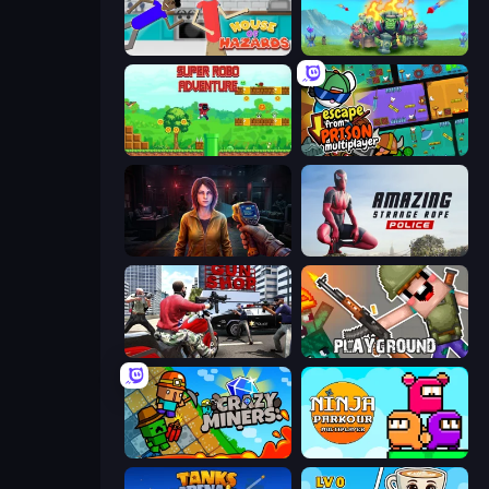
House of Hazards
Endless Siege
Super Robo - Adventure
Escape From Prison Multiplayer
Survival Zone Zombie Outbreak
Amazing Strange Rope Police
Grand Action Simulator: New York
Playground
Crazy Miners
Ninja Parkour Multiplayer