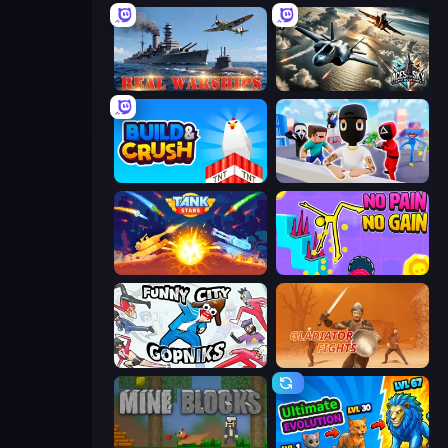
Real Warships
Aces of the Sky: Epic Dogfights
Build and Crush
Mr. Dude: Online Multiverse Challenge
Tank Stars
No Pain No Gain - Ragdoll Sandbox
Funny City: Gopniks
Gladiator Fights