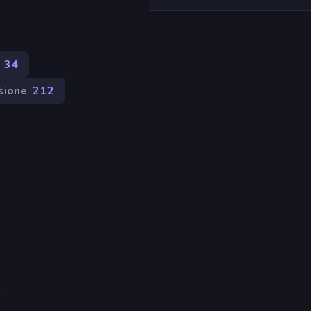
34
sione
212
.