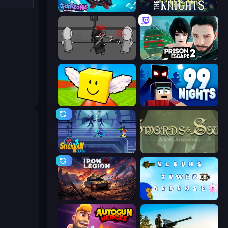
Fortzone Battle Royale
War the Knights
Madness Project Nexus
Prison Escape 2
Lucky Brainrot Blocks Online
99 Nights (Bloxd.io)
Stickman Clash
Swords & Souls
Iron Legion
Bloons Tower Defense 3