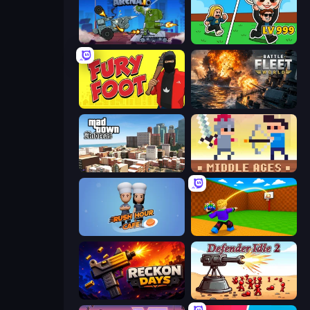
Tanks Arena io: Craft & Combat
Brainrot Arena Online
Fury Foot
Battle Fleet World
Mad Town Andreas: Mafia Storie
Castle Wars: Middle Ages
Rush Hour Cafe
Throw a Lucky Block
Reckon Days
Defender Idle 2