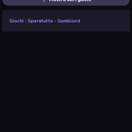
Giochi
Sparatutto
Gunblood
»
»
Gunblood
Valutazione
9,2
(
negli ultimi 6 mesi
)
Rilasciato
agosto 2020
Motore di gioco
Ruffle
Piattaforme
Browser (desktop, mobile,
tablet), App CrazyGames (iOS,
Android)
Orientamento
Orizzontale / Verticale
Pagine Wiki
Fandom