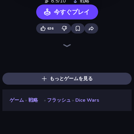
8.5/10
戦略
今すぐプレイ
636
Tower Swap
City Takeover
World Conqueror
TimeWarriors
Compact Conflict
Kingdom Rush
Frontline Defense
Takeover
Tower Battle
Kiomet
Tower Defense
AOD - Art Of Defense
Dwarves: Glory, Death, and Loot
Throne Tactics
Cursed Treasure 2
Age of Tanks Warriors: TD War
Battle Arena
Bloons Tower Defense 4
もっとゲームを見る
ゲーム
戦略
フラッシュ
Dice Wars
»
»
»
Dice Wars
評価
8.5
(
過去6ヶ月間のデータに基づく
)