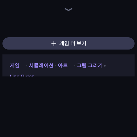
Draw Climber
Draw Crash Race
One Line
Draw Bridge
Doodle Road
Merge & Construct
Bouncy Motors
Car Drawing Game
Draw Line
Screamals
Draw To Smash!
Toonle
Draw Bridge Puzzle
Hungry Frog
Save My Pets
Sprunki
Blob Opera
Chicken Scream
게임 더 보기
게임
시뮬레이션
아트
그림 그리기
»
»
»
»
Line Rider
Line Rider
평점
8.8
(
지난 6개월 기준
)
게임 엔진
Externally hosted (iframe)
플랫폼
브라우저 (데스크톱, 모바일, 태블릿),