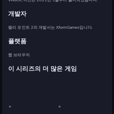
개발자
랠리 포인트 2의 개발사는 XformGames입니다.
플랫폼
웹 브라우저
이 시리즈의 더 많은 게임
Rally
데
Rally
데
스
스