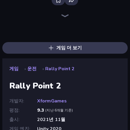
Bloxd.io
Ragdoll Archers
EvoWars.io
Veck.io
Piece of Cake: Merge and Bake
Racing Limits
Traffic Rider
Mahjongg Solitaire
Screw Out: Bolts and Nuts
Words of Wonders
Piles of Mahjong
Designville: Merge & Design
Miniblox
Space Waves
Stickman Clash
SkillWarz
Fortzone Battle Royale
Arrow Escape
게임 더 보기
게임
운전
Rally Point 2
»
»
Rally Point 2
개발자
XformGames
평점
9.3
(
지난 6개월 기준
)
출시
2021년 11월
게임 엔진
Unity 2020