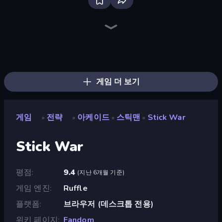
Tower Swap
El Dorado Lite
UnderDark: Defense
Merge Knights!
Squarehead Hero
Base Defence
Evil Tower
Elemental Merge
Ultimate Tower Defense
Tavern Rumble: Roguelike Card
Dwarves: Glory, Death, and Loot
K-Pop: Dimension Slayer - Idle RPG
Flames & Fortune
Merge Team Tactics
Dark Stones: Card Battle RPG
Raid Heroes: Total War
Merge Army
Monster Merge Battle 3D
게임 더 보기
게임
전략
아케이드
스틱맨
Stick War
»
»
»
»
Stick War
평점
9.4
(
지난 6개월 기준
)
게임 엔진
Ruffle
플랫폼
브라우저 (데스크톱 전용)
위키 페이지
Fandom