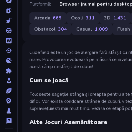
Platformă
Browser (numai pentru deskto
Arcada
669
Ocoli
311
3D
1.431
Obstacol
304
Casual
1.009
Flash
Cubefield este un joc de alergare fără sfârșit cu ri
mare. Provocarea evoluează pe măsură ce nivelurile
acest câmp nesfârșit de cuburi!
Cum se joacă
Folosește săgețile stânga și dreapta pentru a te fe
dificil. Vor exista coridoare strânse de cuburi, vit
supraviețuiești mai mult timp. Vezi la ce etapă poț
Alte Jocuri Asemănătoare