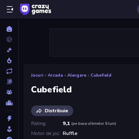
Jocuri
»
Arcada
»
Alergare
»
Cubefield
Cubefield
Distribuie
Rating
9,1
(
pe baza ultimelor 6 luni
)
Motor de joc
Ruffle