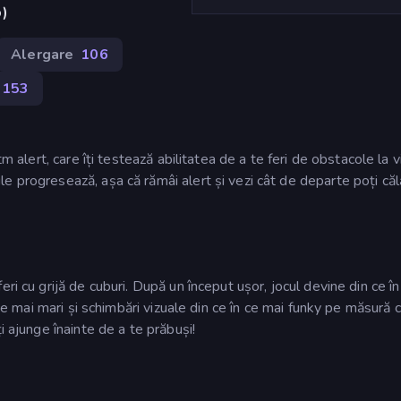
p)
Alergare
106
153
tm alert, care îți testează abilitatea de a te feri de obstacole la v
 progresează, așa că rămâi alert și vezi cât de departe poți călă
ri cu grijă de cuburi. După un început ușor, jocul devine din ce î
eze mai mari și schimbări vizuale din ce în ce mai funky pe măsură 
i ajunge înainte de a te prăbuși!