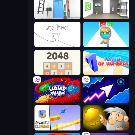
Elevator Room Escape
Paint Room Escape
Line Driver
Man Runner 2048
2048
Master of Numbers
Liquid Swarm
Space Waves
Draw Climber
Gold Miner