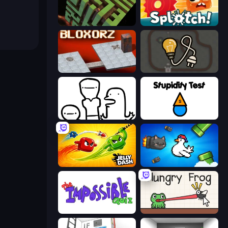
Maze Planet 3D
Splotch!
Bloxorz
Light The Lamp
I Don't Even Know
Stupidity Test
Jelly Dash
Honk
The Impossible Quiz
Hungry Frog