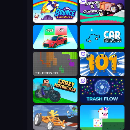
Bouncemasters
Merge & Construct
Upgrade the Supercar 3D
Car Drawing Game
TileMan.io
Numbers Arena
Crazy Motorcycle
Trash Flow
Draw Crash Race
Stacky Bird