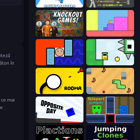
Count Masters: Stickman Games
Ragdoll Archers
Knockout
Level EATEN!
iteză
tori în
Lava and Aqua
Appel
Rodha
SSSPICY!
n ce mai
ce
Opposite Day
Teleport Jumper