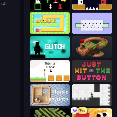
 cât
Plactions
Jumping Clones
Growmi
World's Hardest Game
Glitch
Marble Run
The Unfair Platformer
Just Hit the Button
Classic Labyrinth 3D
Rotate
Top