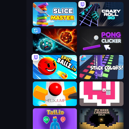
Slice Master
Crazy Roll 3D
PlanetCrush 2
Pong Clicker
EpicBallz.io
Stack Colors
Helix Jump
Just Slide (Remastered)