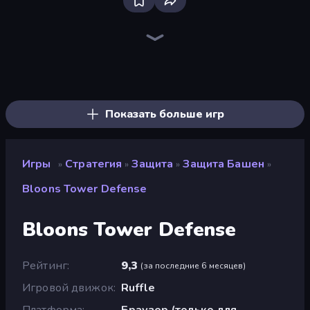
Tower Swap
Jumping Clones
Elemental Merge
Battle Arena
Merge Mine: Mobs Attack!
Tavern Rumble: Roguelike Card
Merge Knights!
Raid Heroes: Total War
Merge Army
Bloons Tower Defense 4 Expansion
Spirit Guardians
Stellar Bastion
Funny Battle Simulator
Medieval Battle 2P
Battle of the Planets
Desktop Tower Defense
Merge Age Warriors
UnderDark: Defense
Показать больше игр
Игры
Стратегия
Защита
Защита Башен
»
»
»
»
Bloons Tower Defense
Bloons Tower Defense
Рейтинг
9,3
(
за последние 6 месяцев
)
Игровой движок
Ruffle
Платформа
Браузер (только для