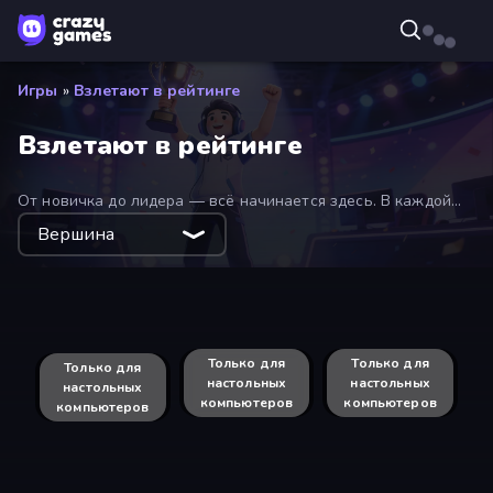
Игры
»
Взлетают в рейтинге
Взлетают в рейтинге
От новичка до лидера — всё начинается здесь. В каждой
игре этой коллекции вы можете соревноваться в таблицах
Вершина
лидеров CrazyGames для друзей, страны и всего мира.
Соревнуйтесь за трофеи каждый сезон!
Baseball For Brainrot
Space Waves
Smash Karts
Mage Castle Idle Defense
Man Runner 2048
Chicken Hell
FrontWars.io
EvoWars.io
Redcoats.io
Sky Riders
Crazy Flips 3D
Goal Gang
8 Ball Pool Billiards Multiplayer
Hexa Stack
MagnetArrow
Reckon Days
Boom Slingers ReBoom
Stellar Swarm
Chess Online Multiplayer
Free Kicks World Cup 2026
Fish Orbit
Escape From Prison Multiplayer
Crazy Fish
Swarm Survivor
Pocketro
Chill Reaction
Crazy Dummy Swing Multiplayer
Watermelon Fruit Merge Saga
Только для
Hazmob FPS: Online Shooter
Только для
Jump Master: Car Racing
Только для
Final Drop
настольных
настольных
настольных
компьютеров
компьютеров
компьютеров