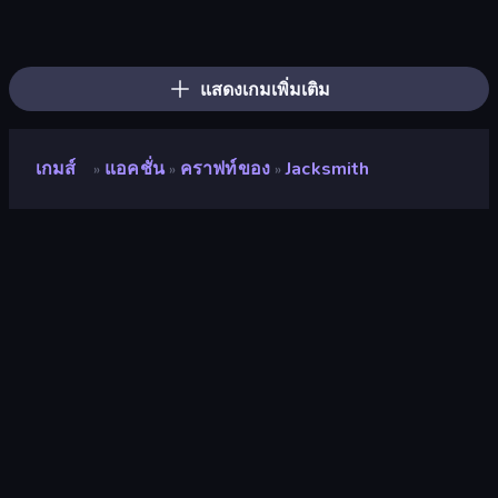
Throw a Lucky Block
War the Knights
Stickman Rebirth
Brainrot Arena Online
Mr. Dude: Online Multiverse Challenge
Lost Dungeon
Boom Slingers ReBoom
Fortzone Battle Royale
Chaos Arena
Ships 3D
War Sea
Stellar Swarm
Immortal: Dark Slayer
Boom!
Zombie Road
Stickman Clash
Obby: Dig Brainrots
OvO Game
แสดงเกมเพิ่มเติม
เกมส์
แอคชั่น
คราฟท์ของ
Jacksmith
»
»
»
Jacksmith
คะแนน
9.3
(
อ้างอิงจากข้อมูล 6 เดือนที่ผ่านมา
)
ปล่อยแล้ว
พฤษภาคม 2564
เอ็นจิ้นเกม
Ruffle
แพลตฟอร์ม
เบราว์เซอร์ (เดสก์ท็อป มือถือ แท็บเล็ต),
แอป CrazyGames (iOS, Android)
ปฐมนิเทศ
แนวนอน / แนวตั้ง
หน้าวิกิ
Fandom