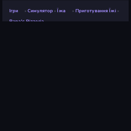
Ігри
Симулятор
Їжа
Приготування Їжі
»
»
»
»
Papa's Pizzeria
Papa's Pizzeria
Рейтинг
9,3
(
на основі останніх 6 місяців
)
Звільнений
січень 2014 р.
Ігровий двигун
Ruffle
Платформи
Браузер (комп'ютер, мобільний
телефон, планшет), Додаток
CrazyGames (iOS, Android), App
Store (iOS, Android)
Орієнтація
Пейзаж / Портрет
Вікі-сторінки
Fandom