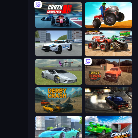
Crazy Grand Prix
ATV Ultimate Offroad
Crazy Stunt Cars 2
Monster Truck Demolition Derby
Sports Cars Driver
DriveTown
Derby Crash
City Classic Car Driving: 131