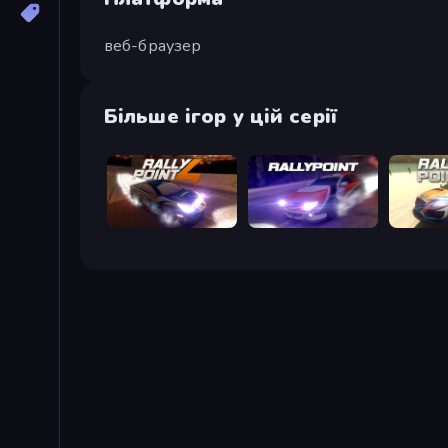
веб-браузер
Більше ігор у цій серії
Rally Point 4
Rally Point
Rally Poi