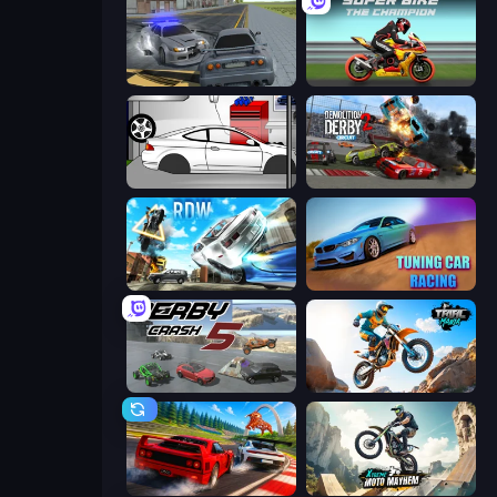
RCC City Racing
Super Bike The Champion
Drag Racer V2
Demolition Derby 2
Real Drift World
Tuning Car Racing
Derby Crash 5
Trial Mania
Racing: Online!
Xtreme Moto Mayhem