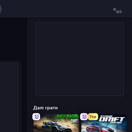
Далі грати
Top