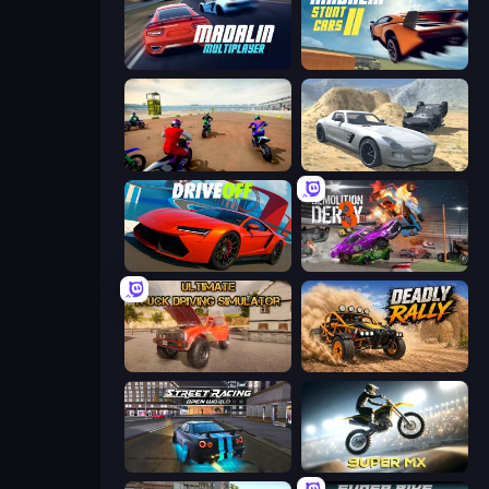
Madalin Cars Multiplayer
Madalin Stunt Cars 2
Super MX - The Champion
Derby Crash 2
DriveOff
Demolition Derby 3
Ultimate Truck Driving Simulator 2020
Deadly Rally
Street Racing: Open World
Super MX - Last Season