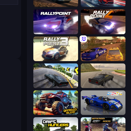
Rally Racer Dirt
Xtreme DRIFT Racing
Rally Point
Rally Point 4
Rally Point 3
Dirt Rally Driver HD
Burnout Drift 2: Hilltop
Burnout Drift
Offroad Island
Circuit Racing