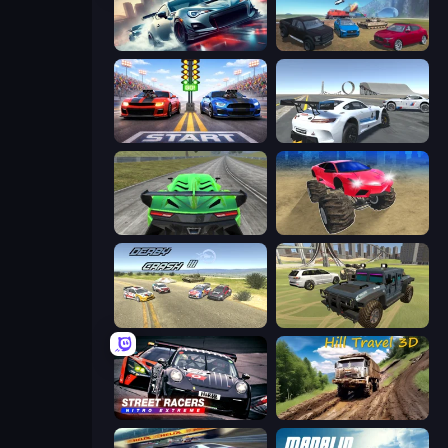
Xtreme City Drifting
Derby Crash 4
Street Racer 2
Crazy Stunt Cars Multiplayer
Speed Racing Pro 2
Monster Cars: Ultimate Simulator
Derby Crash 3
4x4 Offroader
Street Racers Nitro Extreme
Hill Travel 3D