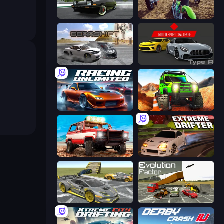
Drift Hunters
MotoCross Riders
Gearshift One
Motor Sport Challenge Type R
Racing Unlimited
Offroad Life 3D
Offroad Masters Challenge
Extreme Drifter
Wrong Way
Evolution Factor