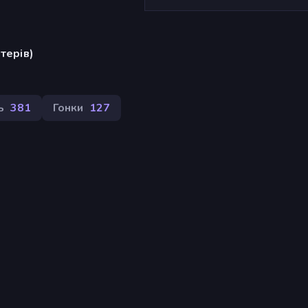
терів)
ь
381
Гонки
127