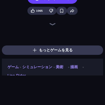
1065
Draw Climber
Draw Crash Race
One Line
Draw Bridge
Doodle Road
Merge & Construct
Bouncy Motors
Car Drawing Game
Draw Line
Screamals
Draw To Smash!
Toonle
Draw Bridge Puzzle
Hungry Frog
Save My Pets
Sprunki
Blob Opera
Chicken Scream
もっとゲームを見る
ゲーム
シミュレーション
美術
描画
»
»
»
»
Line Rider
Line Rider
評価
8.8
(
過去6ヶ月間のデータに基づく
)