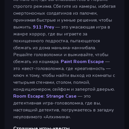
строгого режима. Сбегите из камеры, избегая
смертоносных солдатиков из палочек,
принимая быстрые и умные решения, чтобы
выжить.
911: Prey
— это ужасающая игра в
жанре хоррор, где вы играете за
похищенного подростка, пытающегося
сбежать из дома маньяка-каннибала.
Решайте головоломки и выживайте, чтобы
сбежать из кошмара.
Paint Room Escape
—
это квест-головоломка, где креативность —
ключ к тому, чтобы найти выход из комнаты с
четырьмя стенами, столом, полкой,
кондиционером, сейфом и запертой дверью.
Room Escape: Strange Case
— это
детективная игра-головоломка, где вы,
настоящий детектив, погружаетесь в загадку
неуловимого «Алхимика».
Страшные игры-квесты