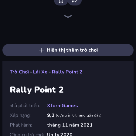
Bloxd.io
Ragdoll Archers
EvoWars.io
Piece of Cake: Merge and Bake
Veck.io
Racing Limits
Traffic Rider
Mahjongg Solitaire
Screw Out: Bolts and Nuts
Words of Wonders
Piles of Mahjong
Designville: Merge & Design
Miniblox
Space Waves
Stickman Clash
SkillWarz
Fortzone Battle Royale
Arrow Escape
Hiển thị thêm trò chơi
Trò Chơi
Lái Xe
Rally Point 2
»
»
Rally Point 2
nhà phát triển
XformGames
Xếp hạng
9,3
(
dựa trên 6 tháng gần đây
)
Phát hành
tháng 11 năm 2021
Công cụ trò chơi
Unity 2020