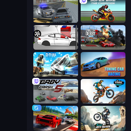
RCC City Racing
Super Bike The Champion
Drag Racer V2
Demolition Derby 2
Real Drift World
Tuning Car Racing
Derby Crash 5
Trial Mania
Racing: Online!
Xtreme Moto Mayhem