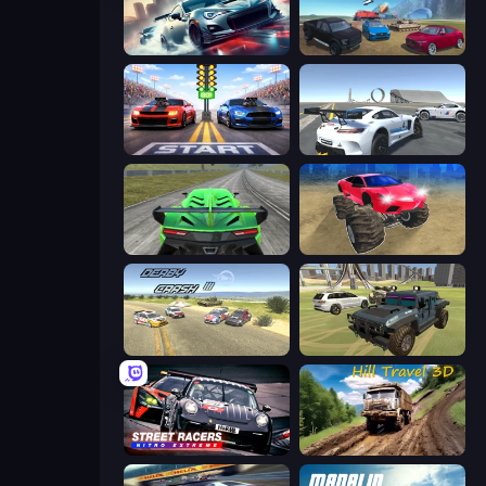
Xtreme City Drifting
Derby Crash 4
Street Racer 2
Crazy Stunt Cars Multiplayer
Speed Racing Pro 2
Monster Cars: Ultimate Simulator
Derby Crash 3
4x4 Offroader
Street Racers Nitro Extreme
Hill Travel 3D