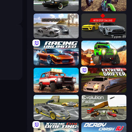
Drift Hunters
MotoCross Riders
Gearshift One
Motor Sport Challenge Type R
Racing Unlimited
Offroad Life 3D
Offroad Masters Challenge
Extreme Drifter
Wrong Way
Evolution Factor