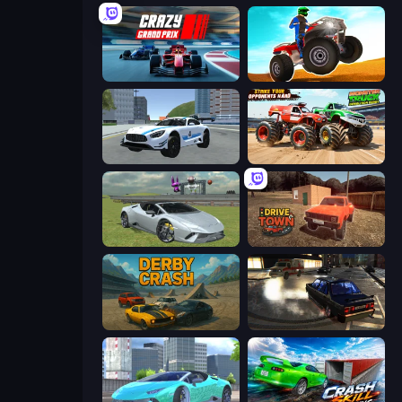
Crazy Grand Prix
ATV Ultimate Offroad
Crazy Stunt Cars 2
Monster Truck Demolition Derby
Sports Cars Driver
DriveTown
Derby Crash
City Classic Car Driving: 131