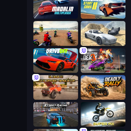
Madalin Cars Multiplayer
Madalin Stunt Cars 2
Super MX - The Champion
Derby Crash 2
DriveOff
Demolition Derby 3
Ultimate Truck Driving Simulator 2020
Deadly Rally
Street Racing: Open World
Super MX - Last Season