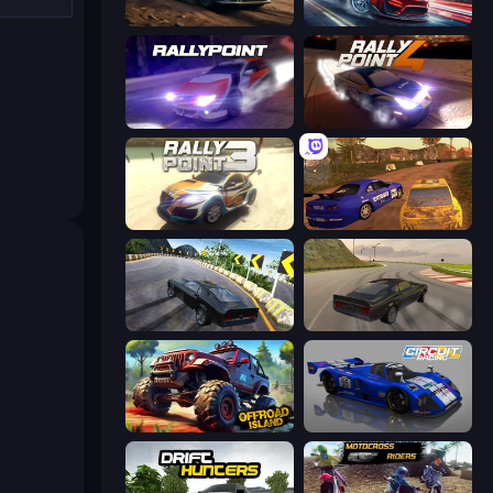
Rally Racer Dirt
Xtreme DRIFT Racing
Rally Point
Rally Point 4
Rally Point 3
Dirt Rally Driver HD
Burnout Drift 2: Hilltop
Burnout Drift
Offroad Island
Circuit Racing