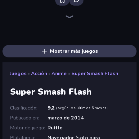
Throw a Lucky Block
Stickman Kombat 2D
Stickman Weapon Master
Robot Police Iron Panther
Mr. Dude: Online Multiverse Challenge
Brainrot Arena Online
Ninja Hands 2
Mecha Allstars Battle Royale
Stickman Rebirth
Fortzone Battle Royale
War the Knights
Stickman Clash
Tank Stars
99 Nights (Bloxd.io)
Playground
Archers Random
Obby World: Squid Escape
Puppet Fighter 2 Player
Mostrar más juegos
Juegos
Acción
Anime
Super Smash Flash
»
»
»
Super Smash Flash
Clasificación
9,2
(
según los últimos 6 meses
)
Publicado en
marzo de 2014
Motor de juego
Ruffle
Plataforma
Navegador (solo para