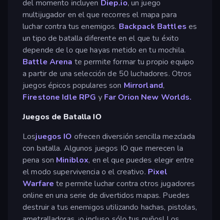
del momento incluyen
Diep.io
, un juego
multijugador en el que recorres el mapa para
luchar contra tus enemigos.
Backpack Battles
es
un tipo de batalla diferente en el que tu éxito
depende de lo que hayas metido en tu mochila.
Battle Arena
te permite formar tu propio equipo
a partir de una selección de 50 luchadores. Otros
juegos épicos populares son
Mirrorland
,
Firestone Idle RPG
y
Far Orion New Worlds.
Juegos de Batalla IO
Los
juegos IO
ofrecen diversión sencilla mezclada
con batalla. Algunos juegos IO que merecen la
pena son
Miniblox
, en el que puedes elegir entre
el modo supervivencia o el creativo.
Pixel
Warfare
te permite luchar contra otros jugadores
online en una serie de divertidos mapas. Puedes
destruir a tus enemigos utilizando hachas, pistolas,
ametralladoras, ¡o incluso sólo tus puños! Los